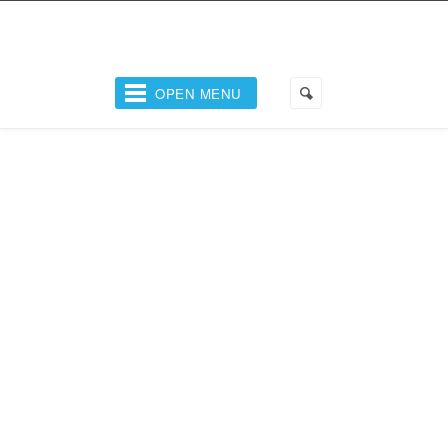
OPEN MENU
Selbständige
Unternehmen
Arbeitnehmer
Mitbestimmung / Personalvertretung